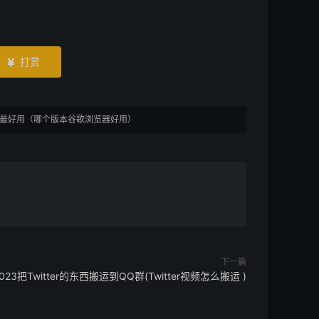
打赏

版本最好用（哪个版本谷歌浏览器好用）
下一篇
023把Twitter的东西搬运到QQ群(Twitter视频怎么搬运 )