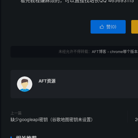
看完教程嫌麻烦的，可以直接找站长QQ 465693115
赞(
0
)

未经允许不得转载：
AFT博客
»
chrome哪个
AFT资源
上一篇
缺少googleapi密钥（谷歌地图密钥未设置）
2