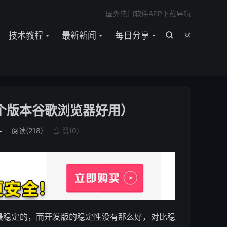

国外热门软件APP下载导航
技术教程
最新新闻
每日分享


哪个版本谷歌浏览器好用）
件
阅读(
218
)
赞(
0
)

最稳定的，而开发版的稳定性没有那么好，对比稳