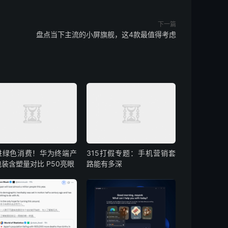
下一篇
盘点当下主流的小屏旗舰，这4款最值得考虑
进绿色消费！华为终端产
315打假专题：手机营销套
装含塑量对比 P50亮眼
路能有多深