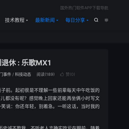

国外热门软件APP下载导航
技术教程
最新新闻
每日分享


休 : 乐歌MX1
门事件
/
科技动态
阅读(
189
)
赞(
0
)

子前。起初很是不理解一些前辈每天中午吃饭的
事儿都没有呢？感觉晚上回家还能再坐俩小时写文
一笑说：你还年轻，别着急。一听这话，当时我的
史诚不欺我，不听老人言确实吃亏在眼前。随着