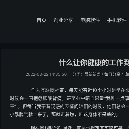
首页
创业分享
电脑软件
手机软件
什么让你健康的工作到退
2022-03-22 14:35:50
分类：
最新新闻
/
每日分享
/
热
作为互联网社畜，每天能有近10个小时是坐在桌
时候会一直抱怨腰酸背痛。
甚至心中暗自思量“我咋一点
章” ，但每当我带着疑惑的表情问她们的时候，他们总会
小暴脾气就上来了，那就走着瞧，咱这身体不是盖的。
现在回想起当时对话，真是觉得可悲可叹可笑，历