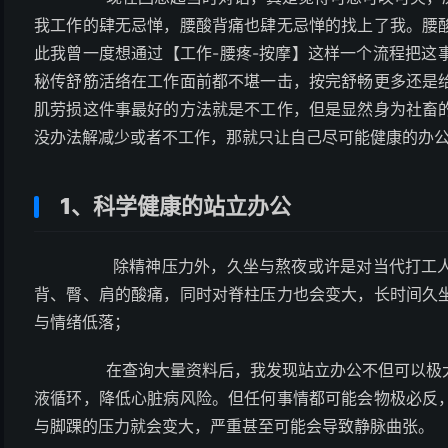
我工作的肆无忌惮，腰酸背痛也肆无忌惮的找上了我。腰
此我曾一度想通过【工作-腰疼-按摩】这样一个流程把这
秘传舒筋活络在工作面前都不堪一击，按完舒畅更多还是
肌劳损这件事最好的方法就是不工作，但是显然身为社畜
没办法解减少或者不工作，那就只让自己尽可能健康的办公
1、科学健康的站立办公
除精神压力外，久坐与熬夜或许是对当代打工
背、臀、肩的酸痛，同时对脊柱压力也会变大，长时间久
与情绪低落；
在查询大量资料后，我发现站立办公不但可以极大
液循环，降低心脏病风险。但任何事情都可能会物极必反
与脚踝的压力就会变大，严重甚至可能会导致静脉曲张。