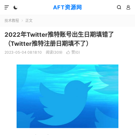
AFT资源网




技术教程
正文

2022年Twitter推特账号出生日期填错了
（Twitter推特注册日期填不了）
2023-05-04 08:18:10
阅读(
309
)
赞(
0
)
