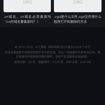
.cn域名，cn域名必须备案吗
.cgd是什么文件,cgd文件用什么
（cn的域名要备案吗？）
程序打开和删除的方法
© 2010-2026
AFT博客
网站地图
苏ICP备2022047114号
本站资源收集于网络仅供用于学习和交流，本站一切资源不代表本站立场，我
们尊重软件和教程作者的版权，如有不妥请联系本站处理！
请求次数：46 次，加载用时：0.074 秒，内存占用：4.61 MB