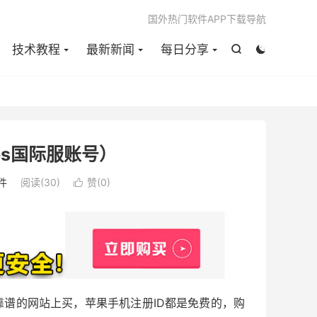

国外热门软件APP下载导航
技术教程
最新新闻
每日分享


os国际服账号）
件
阅读(
30
)
赞(
0
)

靠谱的网站上买，苹果手机注册ID都是免费的，购