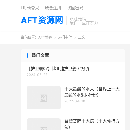
Hi, 请登录
我要注册
找回密码
AFT资源网
欢迎光临
我们一直在努力
当前位置：
AFT博客
热门事件
正文


热门文章
【护卫舰07】比亚迪护卫舰07报价
2024-05-23
十大最酸的水果（世界上十大
最酸的水果排行榜）
2022-09-30
普贤菩萨十大愿（十大修行方
法）