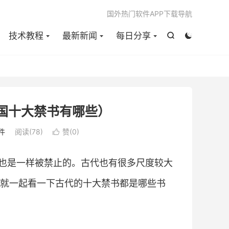

国外热门软件APP下载导航
技术教程
最新新闻
每日分享


国十大禁书有哪些）
件
阅读(
78
)
赞(
0
)

也是一样被禁止的。古代也有很多尺度较大
就一起看一下古代的十大禁书都是哪些书