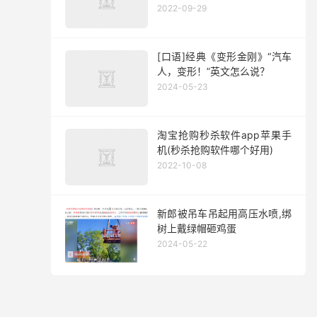
2022-09-29
[口语]经典《变形金刚》“汽车
人，变形！”英文怎么说？
2024-05-23
淘宝抢购秒杀软件app苹果手
机(秒杀抢购软件哪个好用)
2022-10-08
新郎被吊车吊起用高压水喷,绑
树上戴绿帽砸鸡蛋
2024-05-22