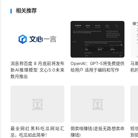
相关推荐
消息称百度 8 月底前将发布
OpenAI：GPT-5将免费提供
马
新AI推理模型 文心5.0未来
给用户 适用于编码和写作
机
数月推出
最全网红黑料吃瓜网站汇
倒卖啥赚钱(走投无路想卖命
短
总，吃瓜如此简单！
赚钱)
到