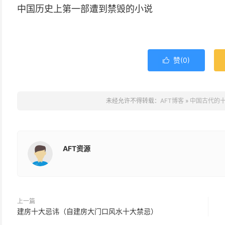
中国历史上第一部遭到禁毁的小说
赞(
0
)

未经允许不得转载：
AFT博客
»
中国古代的
AFT资源
上一篇
建房十大忌讳（自建房大门口风水十大禁忌）