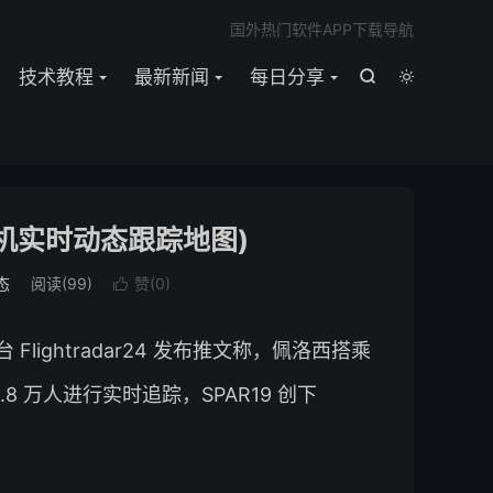

国外热门软件APP下载导航
技术教程
最新新闻
每日分享


机实时动态跟踪地图)
态
阅读(
99
)
赞(
0
)

 Flightradar24 发布推文称，佩洛西搭乘
0.8 万人进行实时追踪，SPAR19 创下