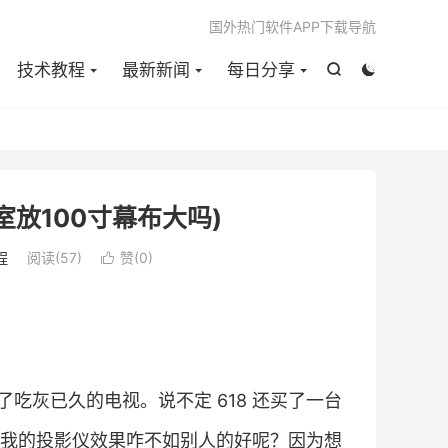

国外热门软件APP下载导航
技术教程
最新新闻
每日分享


室放100寸幕布大吗)
程
阅读(
57
)
赞(
0
)

吃灰已久的电视。说不定 618 还买了一台
我的投影仪效果咋不如别人的好呢？因为想