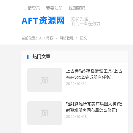
Hi, 请登录
我要注册
找回密码
AFT资源网
欢迎光临
我们一直在努力
当前位置：
AFT博客
网站教程
正文


热门文章
上古卷轴5存档清理工具(上古
卷轴5怎么完成所有任务)
2022-10-24
辐射避难所完美布局图大神(辐
射避难所房间布局怎么修正)
2022-10-08