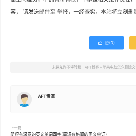
容， 请发送邮件至 举报，一经查实，本站将立刻删
赞(
0
)

未经允许不得转载：
AFT博客
»
苹果电脑怎么删除文
AFT资源
上一篇
简短有深意的英文单词四字(简短有格调的英文单词)