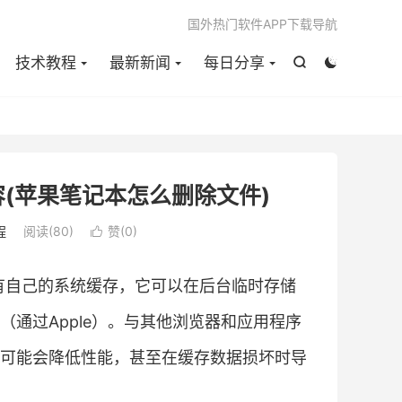

国外热门软件APP下载导航
技术教程
最新新闻
每日分享


(苹果笔记本怎么删除文件)
程
阅读(
80
)
赞(
0
)

 有自己的系统缓存，它可以在后台临时存储
通过Apple）。与其他浏览器和应用程序
可能会降低性能，甚至在缓存数据损坏时导