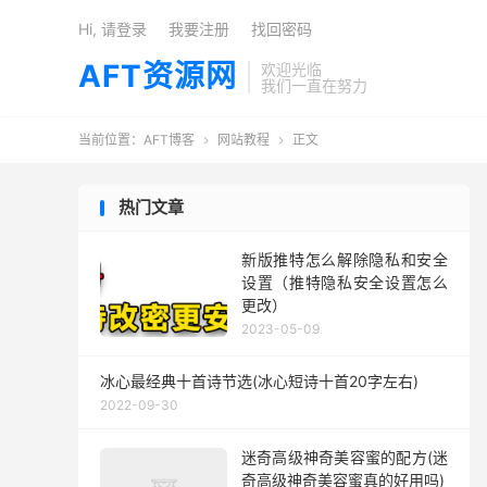
Hi, 请登录
我要注册
找回密码
AFT资源网
欢迎光临
我们一直在努力
当前位置：
AFT博客
网站教程
正文


热门文章
新版推特怎么解除隐私和安全
设置（推特隐私安全设置怎么
更改）
2023-05-09
冰心最经典十首诗节选(冰心短诗十首20字左右)
2022-09-30
迷奇高级神奇美容蜜的配方(迷
奇高级神奇美容蜜真的好用吗)