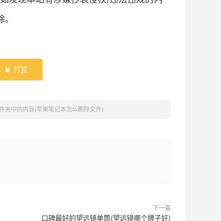
除。
打赏

件夹中的内容(苹果笔记本怎么删除文件)
下一篇
口碑最好的望远镜单筒(望远镜哪个牌子好)