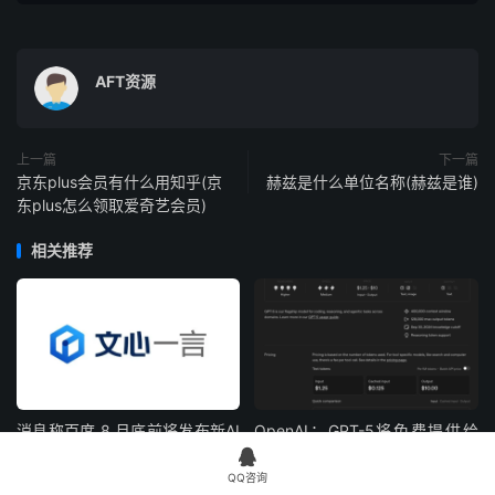
AFT资源
上一篇
下一篇
京东plus会员有什么用知乎(京
赫兹是什么单位名称(赫兹是谁)
东plus怎么领取爱奇艺会员)
相关推荐
消息称百度 8 月底前将发布新AI
OpenAI：GPT-5将免费提供给
推理模型 文心5.0未来数月推出
用户 适用于编码和写作

QQ咨询