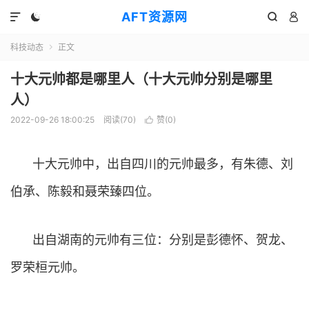
AFT资源网




科技动态
正文

十大元帅都是哪里人（十大元帅分别是哪里
人）
2022-09-26 18:00:25
阅读(
70
)
赞(
0
)

十大元帅中，出自四川的元帅最多，有朱德、刘
伯承、陈毅和聂荣臻四位。
出自湖南的元帅有三位：分别是彭德怀、贺龙、
罗荣桓元帅。