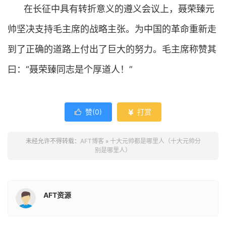
在长征中具有转折意义的遵义会议上，聂荣臻元
帅坚决支持毛主席的战略主张。为中国的革命重新走
到了正确的道路上付出了巨大的努力。毛主席称赞其
曰：“聂荣臻同志是个厚道人！”
赞(
0
)
打赏


未经允许不得转载：
AFT博客
»
十大元帅都是哪里人（十大元帅分
别是哪里人）
AFT资源