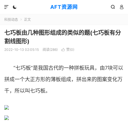
AFT资源网




科技动态
正文

七巧板由几种图形组成的类似的题(七巧板有分
割线图形)
2022-10-13 02:05:15
阅读(
286
)
赞(
0
)

“七巧板”是我国古代的一种拼板玩具，由7块可以
拼成一个大正方形的薄板组成，拼出来的图案变化万
千，所以叫七巧板。