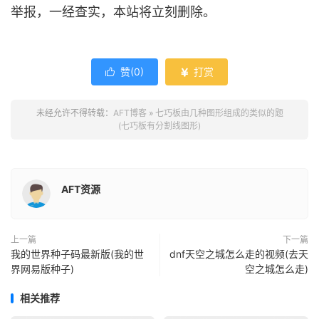
举报，一经查实，本站将立刻删除。
赞(
0
)
打赏


未经允许不得转载：
AFT博客
»
七巧板由几种图形组成的类似的题
(七巧板有分割线图形)
AFT资源
上一篇
下一篇
我的世界种子码最新版(我的世
dnf天空之城怎么走的视频(去天
界网易版种子)
空之城怎么走)
相关推荐