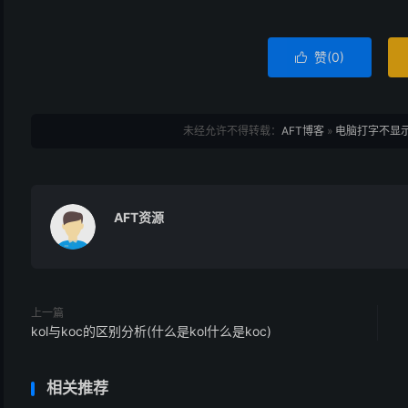
赞(
0
)

未经允许不得转载：
AFT博客
»
电脑打字不显示
AFT资源
上一篇
kol与koc的区别分析(什么是kol什么是koc)
相关推荐