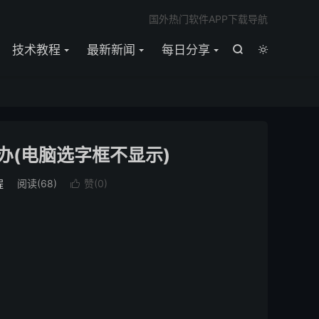

国外热门软件APP下载导航
技术教程
最新新闻
每日分享


办(电脑选字框不显示)
程
阅读(
68
)
赞(
0
)
