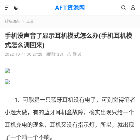
AFT资源网




科技动态
正文

手机没声音了显示耳机模式怎么办(手机耳机模
式怎么调回来)
2022-10-11 00:27:29
阅读(
133
)
赞(
0
)

1、可能是一只蓝牙耳机没有电了，可别觉得笔者
小题大做，有的蓝牙耳机盒故障，确实出现只给一个
耳机充电的现象，耳机又没有指示灯，所以，就出现
了一个响一个不响。