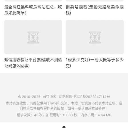
最全网红黑料吃瓜网站汇总，吃
倒卖啥赚钱(走投无路想卖命赚
瓜如此简单！
钱)
短信接收验证平台(短信收不到验
1磅多少克好(一磅大概等于多少
证码怎么回事)
克)
© 2010-2026
AFT博客
网站地图
苏ICP备2022047114号
本站资源收集于网络仅供用于学习和交流，本站一切资源不代表本站立场，我
们尊重软件和教程作者的版权，如有不妥请联系本站处理！
请求次数：48 次，加载用时：0.080 秒，内存占用：4.64 MB