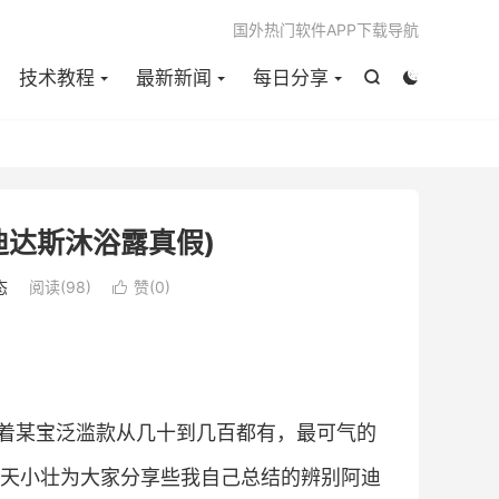

国外热门软件APP下载导航
技术教程
最新新闻
每日分享


阿迪达斯沐浴露真假)
态
阅读(
98
)
赞(
0
)

着某宝泛滥款从几十到几百都有，最可气的
天小壮为大家分享些我自己总结的辨别阿迪