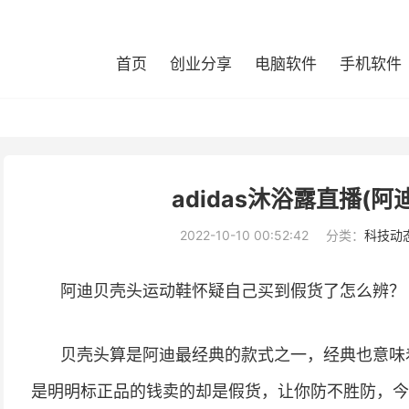
首页
创业分享
电脑软件
手机软件
adidas沐浴露直播(
2022-10-10 00:52:42
分类：
科技动
阿迪贝壳头运动鞋怀疑自己买到假货了怎么辨？
贝壳头算是阿迪最经典的款式之一，经典也意味
是明明标正品的钱卖的却是假货，让你防不胜防，今