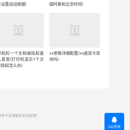
灵设置自动按键)
国时差和北京时间)
印机的一个文档被挂起是
xs参数详细配置(xs是双卡双
么意思(打印机显示1个文
待吗)
被挂起怎么办)
如有不妥请联系本站处理！

QQ咨询