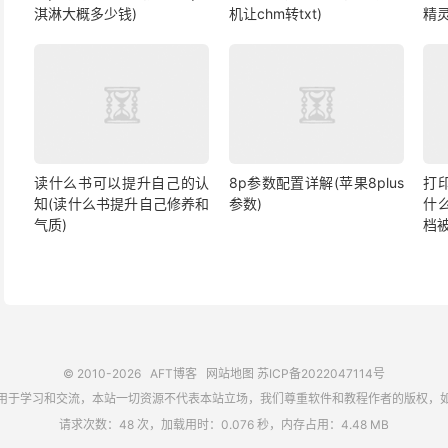
淇淋大概多少钱)
机让chm转txt)
精
读什么书可以提升自己的认
8p参数配置详解(苹果8plus
打
知(读什么书提升自己修养和
参数)
什
气质)
档
© 2010-2026
AFT博客
网站地图
苏ICP备2022047114号
用于学习和交流，本站一切资源不代表本站立场，我们尊重软件和教程作者的版权，
请求次数：48 次，加载用时：0.076 秒，内存占用：4.48 MB