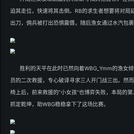
迫其走位，快速将其击倒。RB的求生者想要将对局
出刀，佣兵被打出恐惧震慑，随后渔女通过水汽包裹
胜利的天平在此时已然向着WBG_Ymm的渔女
员的二次救援，专心破译寻求三人开门战三出。然而
椅上后，前来救援的“小女孩”也博弈失败，本局的第
抓定乾坤，助WBG稳稳拿下了这场比赛。