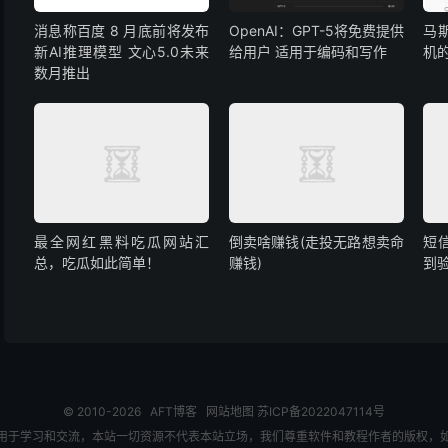
消息称百度 8 月底前将发布
OpenAI：GPT-5将免费提供
马
新AI推理模型 文心5.0未来
给用户 适用于编码和写作
机
数月推出
最全网红黑料吃瓜网站汇
倒卖啥赚钱(走投无路想卖命
短
总，吃瓜如此简单！
赚钱)
到
© 2010-2026
AFT博客
网站地图
苏ICP备2022047114号
用于学习和交流，本站一切资源不代表本站立场，我们尊重软件和教程作者的版权，