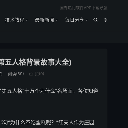

国外热门软件APP下载导航
技术教程
最新新闻
每日分享


第五人格背景故事大全)
件
阅读(
69
)
赞(
0
)

了第五人格“十万个为什么”名场面。各位知道
那句“为什么不吃蛋糕呢？”红夫人作为庄园