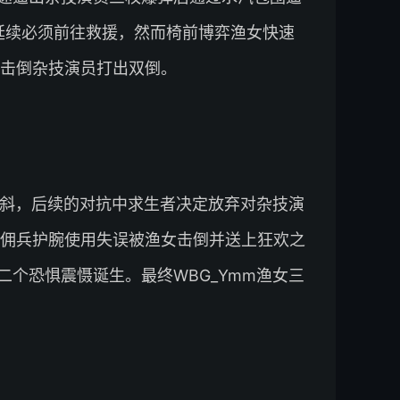
延续必须前往救援，然而椅前博弈渔女快速
击倒杂技演员打出双倒。
倾斜，后续的对抗中求生者决定放弃对杂技演
佣兵护腕使用失误被渔女击倒并送上狂欢之
二个恐惧震慑诞生。最终WBG_Ymm渔女三