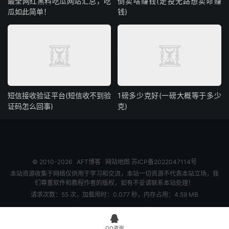
最全网红黑料吃瓜网站汇总，吃
倒卖啥赚钱(走投无路想卖命赚
瓜如此简单！
钱)
短信接收验证平台(短信收不到验
1磅多少克好(一磅大概等于多少
证码怎么回事)
克)
© 2010-2026
AFT博客
网站地图
苏ICP备2022047114号
本站资源收集于网络仅供用于学习和交流，本站一切资源不代表本站立场，我
们尊重软件和教程作者的版权，如有不妥请联系本站处理！
请求次数：55 次，加载用时：0.077 秒，内存占用：4.59 MB

QQ咨询