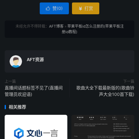
赞(
0
)
打赏


未经允许不得转载：
AFT博客
»
苹果平板id怎么注册的(苹果平板注
册id教程)
AFT资源
上一篇
下一篇
直播间话题标签不见了(直播间
歌曲大全下载最新版的(歌曲铃
管理员欢迎语)
声大全100首下载)
相关推荐