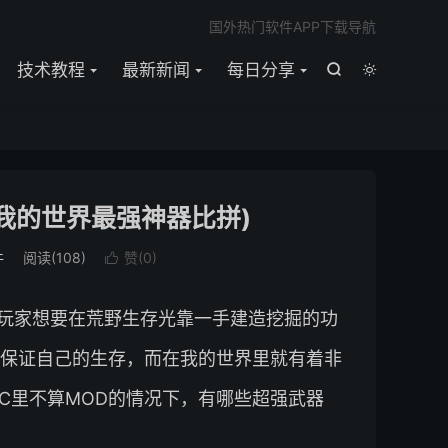

国外热门软件APP下载导航
技术教程
最新新闻
每日分享


我的世界最强神器比拼)
件
阅读(
108
)
赞(
0
)

玩家想要在荒野生存光靠一手建造挖掘的功
保证自己的生存，而在我的世界里就有着非
C里不算MOD的情况下，有哪些超强武器