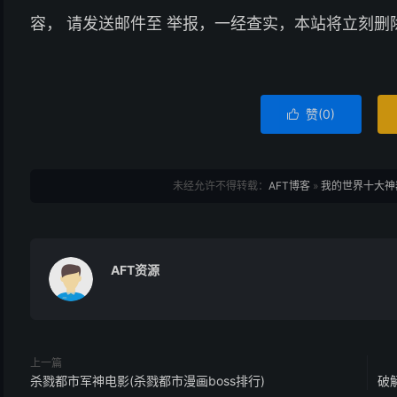
容， 请发送邮件至 举报，一经查实，本站将立刻删
赞(
0
)

未经允许不得转载：
AFT博客
»
我的世界十大神
AFT资源
上一篇
杀戮都市军神电影(杀戮都市漫画boss排行)
破