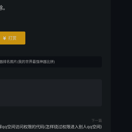
除。
打赏

器排名图片(我的世界最强神器比拼)
下一篇
解qq空间访问权限的代码(怎样绕过权限进入别人qq空间)