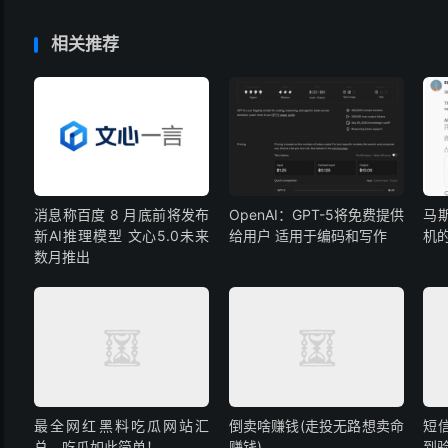
相关推荐
消息称百度 8 月底前将发布
OpenAI：GPT-5将免费提供
马
新AI推理模型 文心5.0未来
给用户 适用于编码和写作
机
数月推出
最全网红黑料吃瓜网站汇
倒卖啥赚钱(走投无路想卖命
短
总，吃瓜如此简单！
赚钱)
到