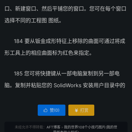
口、新建窗口、然后平铺您的窗口。您可在每个窗口
选择不同的工程图 图纸。
184 要从钣金成形特征上移除的曲面可通过将成
形工具上的相应曲面标为红色来指定。
185 您可将快捷键从一部电脑复制到另一部电
脑。复制并粘贴您的 SolidWorks 安装用户目录中的
赞(
0
)
打赏


未经允许不得转载：
AFT博客
»
我的世界108个小技巧图片(我的世