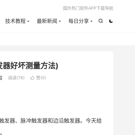

国外热门软件APP下载导航
技术教程
最新新闻
每日分享


发器好坏测量方法)
程
阅读(
76
)
赞(
0
)

触发器、脉冲触发器和边沿触发器。今天给
。