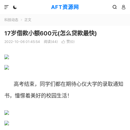
AFT资源网




科技动态
正文

17岁借款小额600元(怎么贷款最快)
2022-10-06 01:45:54
阅读(
44
)
赞(
0
)

高考结束，同学们都在期待心仪大学的录取通知
书，憧憬着美好的校园生活！