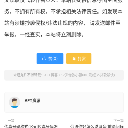
文观点仅代表作者本人。本站仅提供信息存储空间服
务，不拥有所有权，不承担相关法律责任。如发现本
站有涉嫌抄袭侵权/违法违规的内容， 请发送邮件至
举报，一经查实，本站将立刻删除。
赞(
0
)
打赏


未经允许不得转载：
AFT博客
»
17岁借款小额600元(怎么贷款最快)
AFT资源
上一篇
下一篇
传真号码格式(公司传真号码怎
俄语你好怎么说谐音(俄语问候