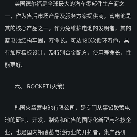
美国德尔福是全球最大的汽车零部件生产商之
一，作为售后市场产品及服务方案提供商，蓄电池是
其的核心产品之一。作为免维护电池的发明者，其的
蓄电池结构牢固，寿命长。可达180次循环寿命。具
有加厚极板设计，及特别合金配方，使用寿命长，性
能更好。
六、 ROCKET(火箭)
韩国火箭蓄电池有限公司，是专门从事铅酸蓄电
池的研制、开发、制造和销售的国际化新型高科技企
业，也是国内铅酸蓄电池行业的开拓者，集产品研