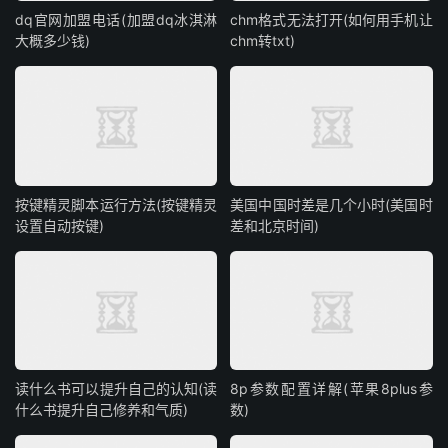
dq官网加盟电话(加盟dq冰淇淋
chm格式无法打开(如何用手机让
大概多少钱)
chm转txt)
按键精灵脚本运行方法(按键精灵
美国中国时差是几个小时(美国时
设置自动按键)
差和北京时间)
读什么书可以提升自己的认知(读
8p参数配置详解(苹果8plus参
什么书提升自己修养和气质)
数)