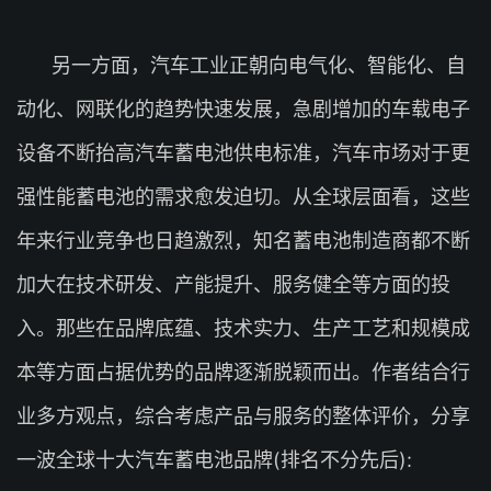
另一方面，汽车工业正朝向电气化、智能化、自
动化、网联化的趋势快速发展，急剧增加的车载电子
设备不断抬高汽车蓄电池供电标准，汽车市场对于更
强性能蓄电池的需求愈发迫切。从全球层面看，这些
年来行业竞争也日趋激烈，知名蓄电池制造商都不断
加大在技术研发、产能提升、服务健全等方面的投
入。那些在品牌底蕴、技术实力、生产工艺和规模成
本等方面占据优势的品牌逐渐脱颖而出。作者结合行
业多方观点，综合考虑产品与服务的整体评价，分享
一波全球十大汽车蓄电池品牌(排名不分先后):