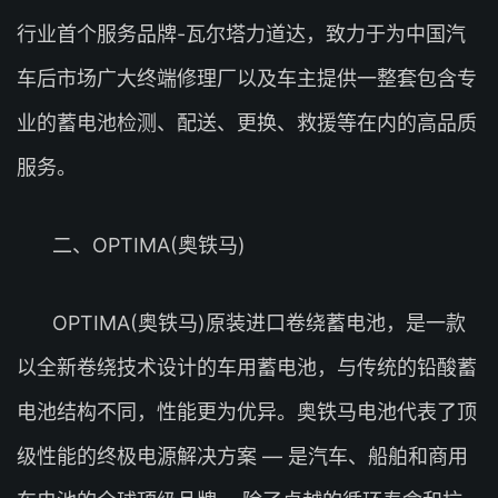
行业首个服务品牌-瓦尔塔力道达，致力于为中国汽
车后市场广大终端修理厂以及车主提供一整套包含专
业的蓄电池检测、配送、更换、救援等在内的高品质
服务。
二、OPTIMA(奥铁马)
OPTIMA(奥铁马)原装进口卷绕蓄电池，是一款
以全新卷绕技术设计的车用蓄电池，与传统的铅酸蓄
电池结构不同，性能更为优异。奥铁马电池代表了顶
级性能的终极电源解决方案 — 是汽车、船舶和商用