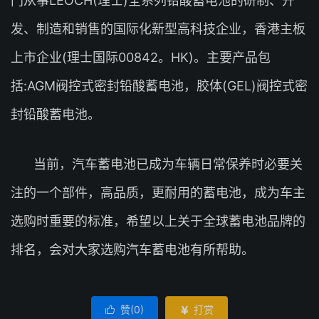
门从事LEOCH(理士)全系列铅酸蓄电池的研制、开
发、制造和销售的国际化新型高科技企业，香港主板
上市企业(理士国际00842。HK)。主要产品包
括:AGM阀控式密封铅酸蓄电池，胶体(GEL)阀控式密
封铅酸蓄电池。
当前，汽车蓄电池已成为车辆日常保养时必要关
注的一个部件，高品质，更耐用的蓄电池，成为车主
选购时重要的标准，希望以上关于全球蓄电池品牌的
排名，会对大家选购汽车蓄电池有所帮助。
赞(
0
)
打赏

