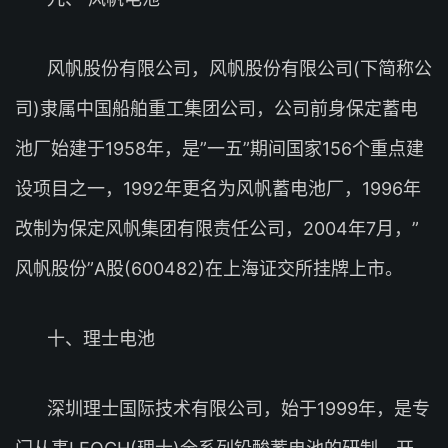
风帆股份有限公司，风帆股份有限公司(下简称公
司)隶属中国船舶重工集团公司，公司前身保定蓄电
池厂始建于1958年，是”一五”期间国家156个重点建
设项目之一，1992年更名为风帆蓄电池厂，1996年
改制为保定风帆集团有限责任公司，2004年7月，”
风帆股份”A股(600482)在上海证交所挂牌上市。
十、理士电池
深圳理士国际技术有限公司，始于1999年，是专