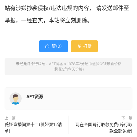
站有涉嫌抄袭侵权/违法违规的内容， 请发送邮件至
举报，一经查实，本站将立刻删除。
赞(
0
)
打赏


未经允许不得转载：
AFT博客
»
1978年2分硬币值多少钱最新价格
(梅花5角今天价格)
AFT资源
上一篇
下一篇
薇娅直播间双十二(薇娅双12清
现在全国跨行取款免费(跨行取
单)
款全部免费)