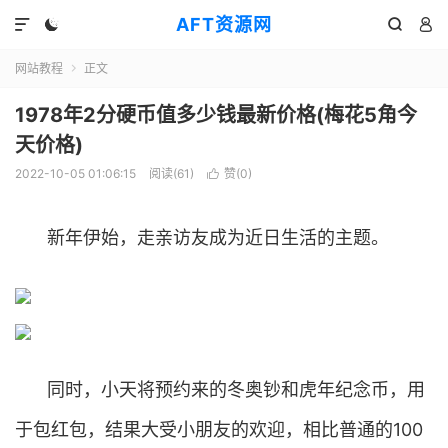
AFT资源网




网站教程
正文

1978年2分硬币值多少钱最新价格(梅花5角今
天价格)
2022-10-05 01:06:15
阅读(
61
)
赞(
0
)

新年伊始，走亲访友成为近日生活的主题。
同时，小天将预约来的冬奥钞和虎年纪念币，用
于包红包，结果大受小朋友的欢迎，相比普通的100