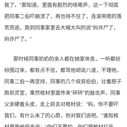
我了。”那知道，里面有剧烈的咳嗽声，这一下彻底
把同事二伯吓崩溃了，再也待不住了，连滚带爬的落
荒而逃，跑到同事家里去大喊大叫的说“妈诈尸了，
妈诈尸了。”
那时候同事奶奶的亲人都在她家休息，一听都纷
纷围过来，都有点不信，都骂他胡说八道，不理他，
同事二伯一再坚持，同事的几个叔叔伯伯，壮着胆子
跑到灵堂，果然棺材里面传来“砰砰”的敲击声，同事
父亲硬着头皮，走上前去对棺材说：“妈，你不要吓
我们，有什么未了的心愿，你对我们说吧。”谁知棺
材里面他母亲说：“你们不要怕，你们把棺材打开，