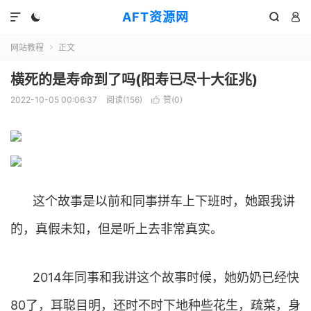
AFT资源网




网站教程
正文

横死的是寿命到了吗(阳寿已尽十大征兆)
2022-10-05 00:06:37
阅读(
156
)
赞(
0
)

这个故事是以前和同事拼车上下班时，她跟我讲
的，真假未知，但是听上去非常真实。
2014年同事和我讲这个故事时候，她奶奶已经快
80了，耳聪目明，还时不时下地种些花生，疏菜，身