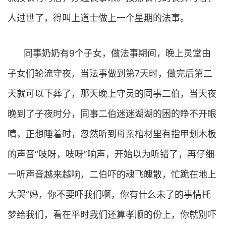
人过世了，得叫上道士做上一个星期的法事。
同事奶奶有9个子女，做法事期间，晚上灵堂由
子女们轮流守夜，当法事做到第7天时，做完后第二
天就可以下葬了，那天晚上守灵的同事二伯，当天夜
晚到了子夜时分，同事二伯迷迷湖湖的困的睁不开眼
睛，正想睡着时，忽然听到母亲棺材里有指甲划木板
的声音“吱呀，吱呀”响声，开始以为听错了，再仔细
一听声音越来越响，二伯吓的魂飞魄散，忙跪在地上
大哭“妈，你不要吓我们啊，你有什么未了的事情托
梦给我们，看在平时我们还算孝顺的份上，你就别吓