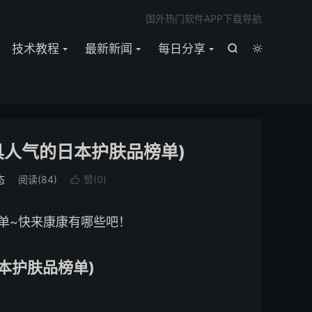

国外热门软件APP下载导航
技术教程
最新新闻
每日分享


具人气的日本护肤品榜单)
态
阅读(
84
)
赞(
0
)

单~快来康康有哪些吧！
本护肤品榜单)