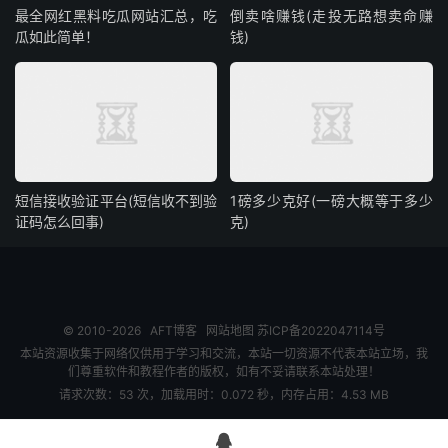
最全网红黑料吃瓜网站汇总，吃
倒卖啥赚钱(走投无路想卖命赚
瓜如此简单！
钱)
短信接收验证平台(短信收不到验
1磅多少克好(一磅大概等于多少
证码怎么回事)
克)
© 2010-2026
AFT博客
网站地图
苏ICP备2022047114号
本站资源收集于网络仅供用于学习和交流，本站一切资源不代表本站立场，我
们尊重软件和教程作者的版权，如有不妥请联系本站处理！
请求次数：53 次，加载用时：0.072 秒，内存占用：4.53 MB
