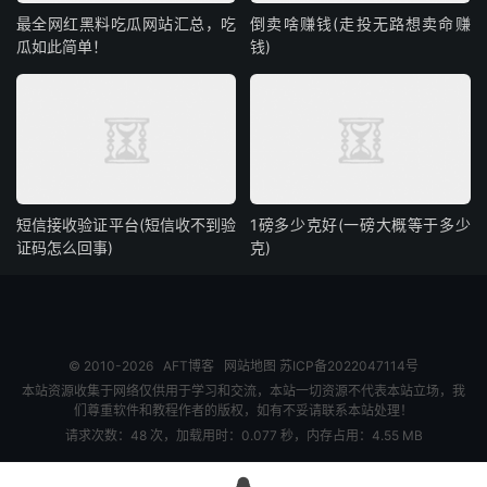
最全网红黑料吃瓜网站汇总，吃
倒卖啥赚钱(走投无路想卖命赚
瓜如此简单！
钱)
短信接收验证平台(短信收不到验
1磅多少克好(一磅大概等于多少
证码怎么回事)
克)
© 2010-2026
AFT博客
网站地图
苏ICP备2022047114号
本站资源收集于网络仅供用于学习和交流，本站一切资源不代表本站立场，我
们尊重软件和教程作者的版权，如有不妥请联系本站处理！
请求次数：48 次，加载用时：0.077 秒，内存占用：4.55 MB
