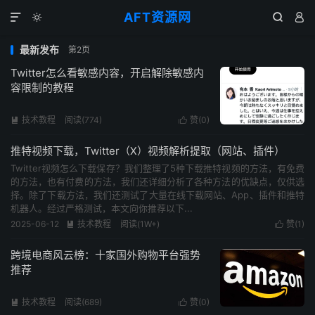
AFT资源网




最新发布
第2页
Twitter怎么看敏感内容，开启解除敏感内
容限制的教程
技术教程
阅读(
774
)
赞(
0
)


推特视频下载，Twitter（X）视频解析提取（网站、插件）
Twitter视频怎么下载保存？我们整理了5种下载推特视频的方法，有免费
的方法，也有付费的方法，我们还详细分析了各种方法的优缺点，仅供选
择。除了下载方法，我们还测试了大量在线下载网站、App、插件和推特
机器人。经过严格测试，本文向你推荐以下...
2025-06-12
技术教程
阅读(
1W+
)
赞(
1
)


跨境电商风云榜：十家国外购物平台强势
推荐
技术教程
阅读(
689
)
赞(
0
)

