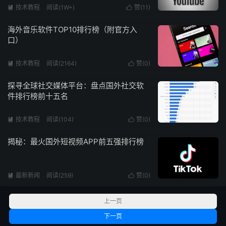
技术教程
阅读(
1W+
)
赞(
11
)


海外音乐软件TOP10排行榜（附官方入
口）
技术教程
阅读(
2164
)
赞(
0
)


探寻全球社交媒体平台：盘点国外社交软
件排行榜前十五名
技术教程
阅读(
104
)
赞(
0
)


揭秘：最火国外短视频APP前五强排行榜
最新新闻
阅读(
259
)
赞(
0
)


上一页
下一页