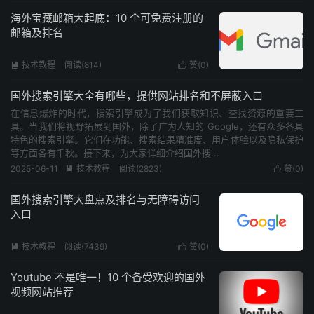
海外宝藏邮箱大起底：10 个可免费注册的
邮箱及排名
技术教程
阅读(
814
)
赞(
0
)


国外搜索引擎大全有哪些，提供网站排名和不屏蔽入口
在信息爆炸的时代，搜索引擎成为了我们获取知识、查找资源的重要工
具。当我们将视野拓展到国外，除了广为人知的 Google，还有众多各具
特色的搜索引擎。它们在功能、搜索结果精准度、用户体验以及隐私保护
等方面各有千秋。接下来，为大家详细介绍国外搜...
2025-06-11
技术教程
阅读(
2823
)
赞(
0
)


国外搜索引擎大盘点及排名与无障碍访问
入口
技术教程
阅读(
7439
)
赞(
0
)


Youtube 不是唯一！10 个备受欢迎的国外
视频网站推荐